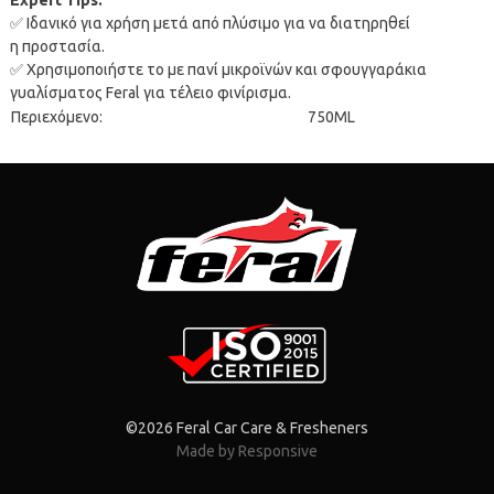
Expert Tips:
✅
Ιδανικό για χρήση μετά α
π
ό
π
λύσιμο για να διατηρηθεί
η
π
ροστασία.
✅
Χρησιμο
π
οιήστε το με
π
ανί μικροϊνών και σφουγγαράκια
γυαλίσματος
Feral
για τέλειο φινίρισμα.
Περιεχόμενο:
750ML
©2026 Feral Car Care & Fresheners
Made by Responsive