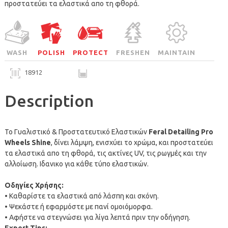
προστατεύει τα ελαστικά απο τη φθορά.
WASH
POLISH
PROTECT
FRESHEN
MAINTAIN
18912
Description
Το Γυαλιστικό & Προστατευτικό Ελαστικών
Feral Detailing Pro
Wheels Shine
, δίνει λάμψη, ενισχύει το χρώμα, και προστατεύει
τα ελαστικά απο τη φθορά, τις ακτίνες UV, τις ρωγμές και την
αλλοίωση. Ιδανικο για κάθε τύπο ελαστικών.
Οδηγίες Χρήσης:
• Καθαρίστε τα ελαστικά α
π
ό λάσ
π
η και σκόνη.
• Ψεκάστε ή εφαρμόστε με
π
ανί ομοιόμορφα.
• Αφήστε να στεγνώσει για λίγα λε
π
τά
π
ριν την οδήγηση.