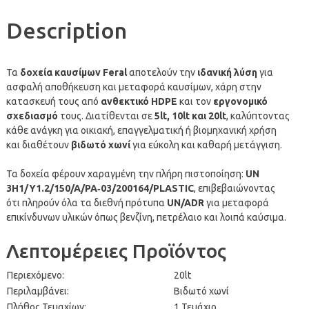
Description
Τα
δοχεία καυσίμων Feral
αποτελούν την
ιδανική λύση
για
ασφαλή αποθήκευση και μεταφορά καυσίμων, χάρη στην
κατασκευή τους από
ανθεκτικό HDPE
και τον
εργονομικό
σχεδιασμό
τους. Διατίθενται σε
5lt, 10lt και 20lt
, καλύπτοντας
κάθε ανάγκη για οικιακή, επαγγελματική ή βιομηχανική χρήση
και διαθέτουν
βιδωτό χωνί
για εύκολη και καθαρή μετάγγιση.
Τα δοχεία φέρουν χαραγμένη την πλήρη πιστοποίηση:
UN
3H1/Y1.2/150/A/PA‑03/200164/PLASTIC
, επιβεβαιώνοντας
ότι πληρούν όλα τα διεθνή πρότυπα
UN/ADR
για μεταφορά
επικίνδυνων υλικών όπως βενζίνη, πετρέλαιο και λοιπά καύσιμα.
Λεπτομέρειες Προϊόντος
Περιεχόμενο:
20lt
Περιλαμβάνει:
Βιδωτό χωνί
Πλήθος Τεμαχίων:
1 Τεμάχιο