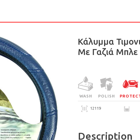
Κάλυμμα Τιμον
Με Γαζιά Μπλε
WASH
POLISH
PROTEC
12119
Description