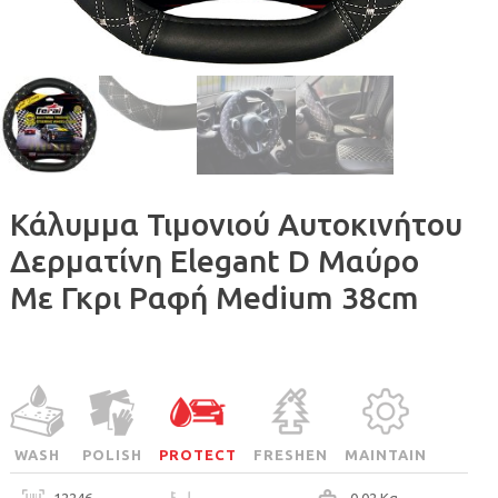
Κάλυμμα Τιμονιού Αυτοκινήτου
Δερματίνη Elegant D Μαύρο
Με Γκρι Ραφή Medium 38cm
WASH
POLISH
PROTECT
FRESHEN
MAINTAIN
12246
0.02 Kg