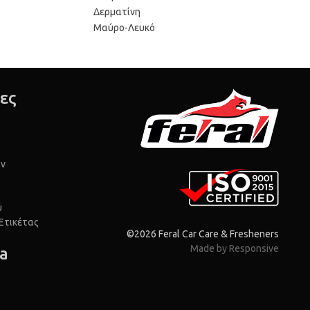
Δερματίνη
Μαύρο-Λευκό
ες
ών
ύ
 Ετικέτας
©2026 Feral Car Care & Fresheners
Made by Responsive
ia