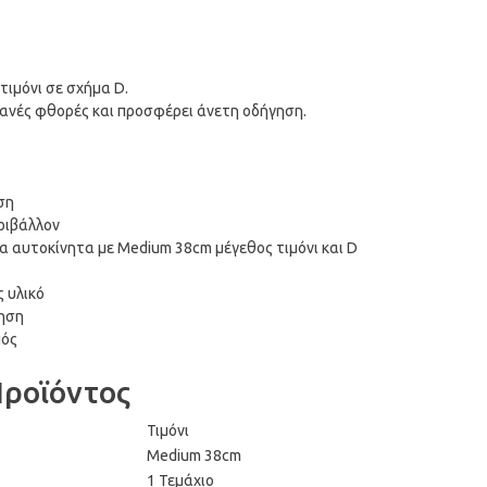
τιμόνι σε σχήμα D.
θανές φθορές και προσφέρει άνετη οδήγηση.
ση
εριβάλλον
τα αυτοκίνητα με Medium 38cm μέγεθος τιμόνι και D
 υλικό
ηση
μός
Προϊόντος
Τιμόνι
Medium 38cm
1 Τεμάχιο