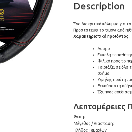
Description
Ένα διακριτικό κάλυμμα για το 
Προστατεύει το τιμόνι από πι
Χαρακτηριστικά προιόντος:
Άοσμο
Εύκολη τοποθέτη
Φιλικό προς το π
Ταιριάζει σε όλα 
σχήμα
Υψηλής ποιότητας
Ξεκούραστη οδήγ
Έξυπνος σχεδιασ
Λεπτομέρειες 
Θέση:
Μέγεθος / Διάσταση:
Πλήθος Τεμαχίων: