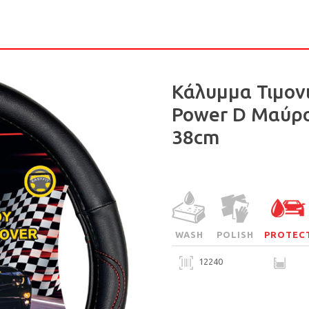
Κάλυμμα Τιμον
Power D Μαύρ
38cm
WASH
POLISH
PROTEC
12240